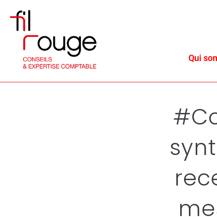
Qui so
#Co
synt
rec
mes