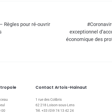
– Règles pour ré-ouvrir
#Coronaviru
s
exceptionnel d’a
économique des pro
étropole
Contact Artois-Hainaut
nceau
1 rue des Colibris
eul
62 218 Loison-sous-Lens
0 00
Tél. +33 (0)9 74 13 42 24