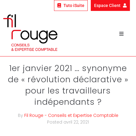
Tuto iSuite
Espace Client
Qui sommes-nous ?
Nos expertises
1er janvier 2021 … synonyme
de « révolution déclarative »
Nos clients
pour les travailleurs
Le fil rouge
indépendants ?
Nous rejoindre
By
Fil Rouge - Conseils et Expertise Comptable
Posted
avril 22, 2021