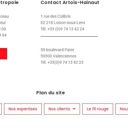
étropole
Contact Artois-Hainaut
nceau
1 rue des Colibris
eul
62 218 Loison-sous-Lens
0 00
Tél. +33 (0)9 74 13 42 24
9 94
59 boulevard Pater
59300 Valenciennes
Tél. +33(0)9 74 13 42 23
Plan du site
Nos expertises
Nos clients
Le fil rouge
Nou