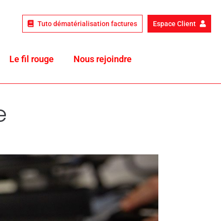
Tuto dématérialisation factures
Espace Client
Le fil rouge
Nous rejoindre
e