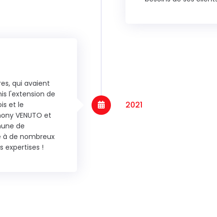
es, qui avaient
is l'extension de
2021
is et le
thony VENUTO et
mune de
re à de nombreux
 expertises !