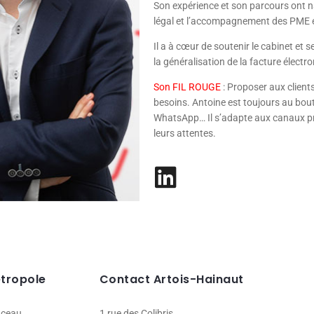
Son expérience et son parcours ont n
légal et l’accompagnement des PME e
Il a à cœur de soutenir le cabinet et
la généralisation de la facture électr
Son FIL ROUGE
: Proposer aux clients
besoins. Antoine est toujours au bout
WhatsApp… Il s’adapte aux canaux priv
leurs attentes.
étropole
Contact Artois-Hainaut
nceau
1 rue des Colibris