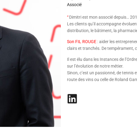
Associé
“
Dimitri est mon associé depuis… 20
Les clients qu’il accompagne évoluent
distribution, le bâtiment, la pharmacie 
Son FIL ROUGE
: aider les entrepren
clairs et tranchés. De tempérament, c
Il est élu dans les Instances de l’Ord
sur l’évolution de notre métier.
Sinon, c’est un passionné, de tennis e
route des vins ou celle de Roland Gar