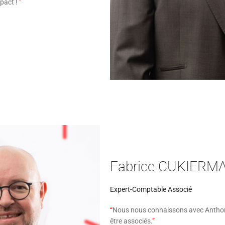
mpact !
”
Fabrice CUKIERM
Expert-Comptable Associé
“
Nous nous connaissons avec Anthon
être associés.
”