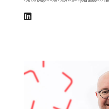
bien son tempérament : jouer collectif pour donner de l’i