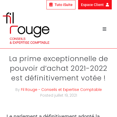
Tuto iSuite
Espace Client
Qui sommes-nous ?
Nos expertises
La prime exceptionnelle de
pouvoir d’achat 2021-2022
Nos clients
est définitivement votée !
Le fil rouge
By
Fil Rouge - Conseils et Expertise Comptable
Nous rejoindre
Posted
juillet 19, 2021
Le parlement a définitivement adopté la