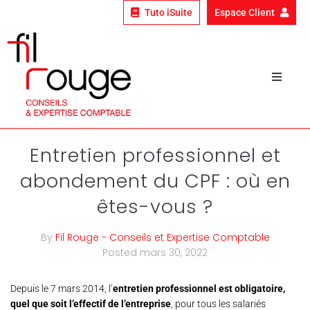
Tuto iSuite
Espace Client
Qui sommes-nous ?
Nos expertises
Entretien professionnel et
abondement du CPF : où en
Nos clients
êtes-vous ?
Le fil rouge
By
Fil Rouge - Conseils et Expertise Comptable
Nous rejoindre
Posted
mars 30, 2022
Depuis le 7 mars 2014, l’
entretien professionnel est obligatoire,
quel que soit l’effectif de l’entreprise
, pour tous les salariés