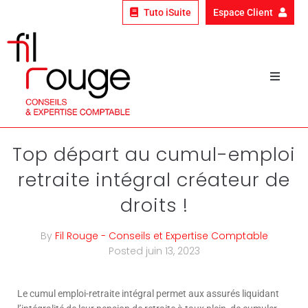
Tuto iSuite
Espace Client
Qui sommes-nous ?
Nos expertises
Top départ au cumul-emploi
retraite intégral créateur de
Nos clients
droits !
Le fil rouge
By
Fil Rouge - Conseils et Expertise Comptable
Nous rejoindre
Posted
juin 13, 2023
Le cumul emploi-retraite intégral permet aux assurés liquidant