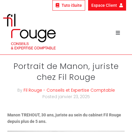
Tuto iSuite
Espace Client
Qui sommes-nous ?
Nos expertises
Portrait de Manon, juriste
chez Fil Rouge
Nos clients
By
Fil Rouge - Conseils et Expertise Comptable
Le fil rouge
Posted
janvier 23, 2025
Nous rejoindre
Manon TREHOUT, 30 ans, juriste au sein du cabinet Fil Rouge
depuis plus de 5 ans.